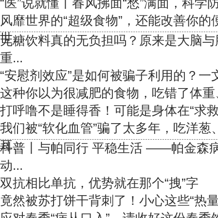
“医”说就懂丨春风拂面“愁”满面，科学防敏
风靡世界的“超级食物”，还能改善你的
世...
无糖饮料真的无负担吗？原来是大脑与
重...
“安慰剂效应”是如何被骗子利用的？一
这种你以为很减肥的食物，吃错了体重、
打呼噜不是睡得香！可能是身体在“求救
我们被“软化血管”骗了太多年，吃洋葱
耳...
科普丨与帕同行 平稳生活 ——帕金森
动...
双抗相比单抗，优势就在那个“拽”字
竟然被苏打饼干背刺了！小心这些“热量