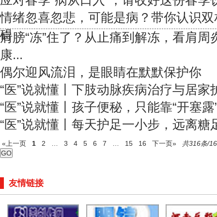
应对春季“病从口入”，请收好这份春季饮食
情绪忽喜忽悲，可能是病？带你认识双
碍
肩膀“冻”住了？从止痛到解冻，看肩周
康...
偶尔迎风流泪，是眼睛在默默保护你
“医”说就懂丨下肢动脉疾病治疗与居家
“医”说就懂丨孩子便秘，只能靠“开塞露”吗
“医”说就懂丨每天护足一小步，远离糖
«上一页
1
2
…
3
4
5
6
7
…
15
16
下一页»
共316条/1
友情链接