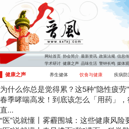
网站首页
协会简介
最新资讯
政策法规
信息
学术研讨
健康之声
品味生活
警钟长鸣
媒体
健康之声
养生健体
饮食与健康
疾病防
为什么你总是觉得累？这5种"隐性疲劳"信
春季哮喘高发！到底该怎么「用药」，
直...
“医”说就懂丨雾霾围城：这些健康风险要警