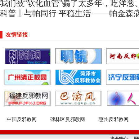
我们被“软化血管”骗了太多年，吃洋葱
科普丨与帕同行 平稳生活 ——帕金森
友情链接
中国反邪教网
碑林区反邪教网
惠州反邪教网
协会简介
网