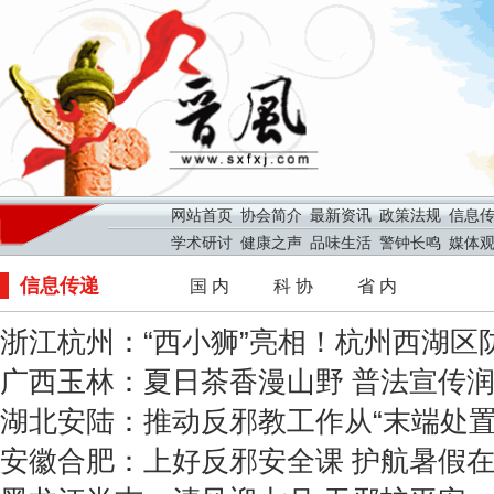
网站首页
协会简介
最新资讯
政策法规
信息
学术研讨
健康之声
品味生活
警钟长鸣
媒体
信息传递
国 内
科 协
省 内
浙江杭州：“西小狮”亮相！杭州西湖区防范
广西玉林：夏日茶香漫山野 普法宣传
湖北安陆：推动反邪教工作从“末端处置”向
安徽合肥：上好反邪安全课 护航暑假