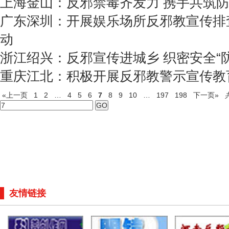
上海金山：反邪禁毒齐发力 携手共筑
广东深圳：开展娱乐场所反邪教宣传排
动
浙江绍兴：反邪宣传进城乡 织密安全“
重庆江北：积极开展反邪教警示宣传教育
«上一页
1
2
…
4
5
6
7
8
9
10
…
197
198
下一页»
友情链接