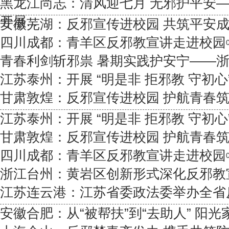
黑龙江尚志：清风迎七月 无邪护平安
开展...
安徽芜湖：反邪宣传进校园 共筑平安
四川成都：青羊区反邪教宣讲走进校园
青春利剑斩邪祟 暑期实践护安宁——浙江
江苏泰州：开展 “明是非 拒邪教 守初心” 
甘肃敦煌：反邪宣传进校园 护航青春
江苏泰州：开展 “明是非 拒邪教 守初心” 
甘肃敦煌：反邪宣传进校园 护航青春
四川成都：青羊区反邪教宣讲走进校园
浙江台州：黄岩区创新形式深化反邪教
江苏连云港：江苏省委政法委举办全省反
安徽合肥：从“被帮扶”到“去助人” 阳光家