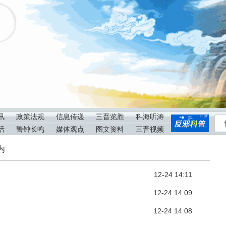
讯
政策法规
信息传递
三晋览胜
科海听涛
活
警钟长鸣
媒体观点
图文资料
三晋视频
内
12-24 14:11
12-24 14:09
12-24 14:08