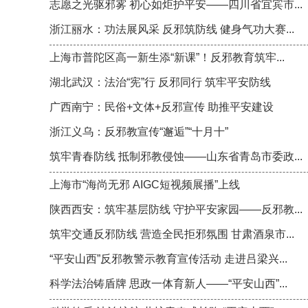
志愿之光驱邪雾 初心如炬护平安——四川省宜宾市...
浙江丽水：功法展风采 反邪筑防线 健身气功大赛...
上海市普陀区高一新生添“新课”！反邪教育筑牢...
湖北武汉：法治“宪”行 反邪同行 筑牢平安防线
广西南宁：民俗+文体+反邪宣传 助推平安建设
浙江义乌：反邪教宣传“邂逅”“十月十”
筑牢青春防线 抵制邪教侵蚀——山东省青岛市委政...
上海市“海尚无邪 AIGC短视频展播”上线
陕西西安：筑牢基层防线 守护平安家园——反邪教...
筑牢交通反邪防线 营造全民拒邪氛围 甘肃酒泉市...
“平安山西”反邪教警示教育宣传活动 走进吕梁兴...
科学法治铸盾牌 思政一体育新人——“平安山西”...