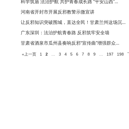
科学筑盾 法治护航 共护青春成长路 “平安山西”...
河南省开封市开展反邪教警示微宣讲
让反邪知识突破围城，直达全民！甘肃兰州这场沉...
广东深圳：法治护航青春路 反邪筑牢安全墙
甘肃省酒泉市瓜州县奏响反邪“宣传曲”增强群众...
«上一页
1
2
…
3
4
5
6
7
8
9
…
197
198