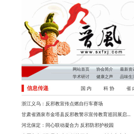
网站首页
协会简介
最新资
学术研讨
健康之声
品味生
信息传递
国 内
科 协
省 
浙江义乌：反邪教宣传点燃自行车赛场
甘肃省酒泉市金塔县反邪教警示宣传教育巡回展启...
河北保定：同心联动凝合力 反邪防邪护校园