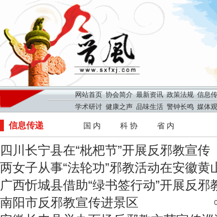
网站首页
协会简介
最新资讯
政策法规
信息
学术研讨
健康之声
品味生活
警钟长鸣
媒体
信息传递
国 内
科 协
省 内
四川长宁县在“枇杷节”开展反邪教宣传
两女子从事“法轮功”邪教活动在安徽黄山获
广西忻城县借助“绿书签行动”开展反邪
南阳市反邪教宣传进景区