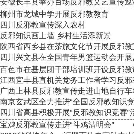
安徽长丰县举办百场反邪教文艺宣传巡
柳州市龙城中学开展反邪教教育
四川反邪教宣传深入农村
反邪知识画上墙 乡村生活添新景
陕西省西乡县在茶旅文化节开展反邪教
四川兴文县在全国青年男篮运动会开展
百色市在基层团干部培训班开设反邪教
江西宜丰县直机关党务工作者学习反邪
广西上林县反邪教宣传走进山地自行车
南京玄武区全力推进“全国反邪教知识竞
四川省高县积极开展“反邪教知识竞赛”
宝鸡反邪教宣传走进“斗鸡清明会”