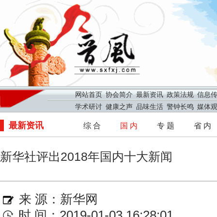
网站首页
协会简介
最新资讯
政策法规
信息
学术研讨
健康之声
品味生活
警钟长鸣
媒体
最新资讯
综 合
国 内
专 题
省 内
新华社评出2018年国内十大新闻
来 源：
新华网
时 间：2019-01-03 16:28:01