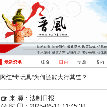
网站首页
协会简介
最新资讯
政策法规
信息
学术研讨
健康之声
品味生活
警钟长鸣
媒体
最新资讯
综 合
国 内
专 题
省 内
网红“毒玩具”为何还能大行其道？
来 源：
法制日报
时 间：2025-06-11 11:45:38