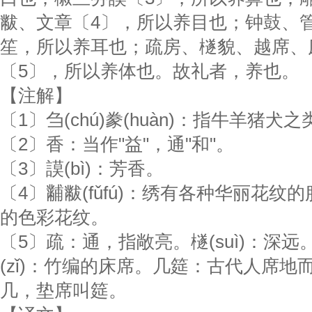
黻、文章〔4〕，所以养目也；钟鼓、
笙，所以养耳也；疏房、檖貌、越席、
〔5〕，所以养体也。故礼者，养也。
【注解】
〔1〕刍(chú)豢(huàn)：指牛羊猪犬
〔2〕香：当作"益"，通"和"。
〔3〕謨(bì)：芳香。
〔4〕黼黻(fǔfú)：绣有各种华丽花纹
的色彩花纹。
〔5〕疏：通，指敞亮。檖(suì)：深
(zǐ)：竹编的床席。几筵：古代人席地
几，垫席叫筵。