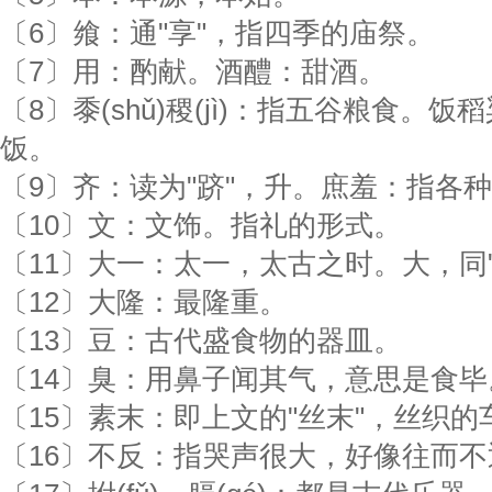
〔6〕飨：通"享"，指四季的庙祭。
〔7〕用：酌献。酒醴：甜酒。
〔8〕黍(shǔ)稷(jì)：指五谷粮食。
饭。
〔9〕齐：读为"跻"，升。庶羞：指各
〔10〕文：文饰。指礼的形式。
〔11〕大一：太一，太古之时。大，同"
〔12〕大隆：最隆重。
〔13〕豆：古代盛食物的器皿。
〔14〕臭：用鼻子闻其气，意思是食毕
〔15〕素末：即上文的"丝末"，丝织的
〔16〕不反：指哭声很大，好像往而不