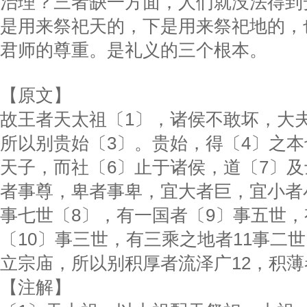
治理？三者缺一方面，人们就没法得到
是用来祭祀天的，下是用来祭祀地的，
君师的尊重。是礼义的三个根本。
【原文】
故王者天太祖〔1〕，诸侯不敢坏，大
所以别贵始〔3〕。贵始，得〔4〕之本
天子，而社〔6〕止于诸侯，道〔7〕
者事尊，卑者事卑，宜大者巨，宜小者
事七世〔8〕，有一国者〔9〕事五世
〔10〕事三世，有三乘之地者11事二
立宗庙，所以别积厚者流泽广12，积
【注解】