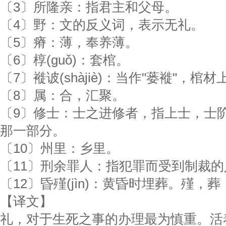
〔3〕所隆亲：指君主和父母。
〔4〕野：文的反义词，表示无礼。
〔5〕瘠：薄，奉养薄。
〔6〕椁(ɡuǒ)：套棺。
〔7〕褷诐(shàjiè)：当作"蒌褷"，棺
〔8〕属：合，汇聚。
〔9〕修士：士之进修者，指上士，士
那一部分。
〔10〕州里：乡里。
〔11〕刑余罪人：指犯罪而受到制裁的
〔12〕昏殣(jìn)：黄昏时埋葬。殣，
【译文】
礼，对于生死之事的办理最为慎重。活