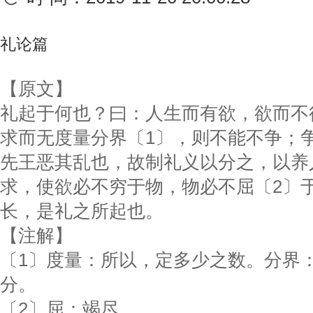
礼论篇
【原文】
礼起于何也？曰：人生而有欲，欲而不
求而无度量分界〔1〕，则不能不争；
先王恶其乱也，故制礼义以分之，以养
求，使欲必不穷于物，物必不屈〔2〕
长，是礼之所起也。
【注解】
〔1〕度量：所以，定多少之数。分界
分。
〔2〕屈：竭尽。