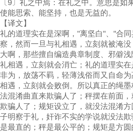
〔9〕礼之中焉：在礼之中。意思是如
使能思索、能坚持，也是无益的。
【译文】
礼的道理实在是深啊，"离坚白"、"合同
察，然而一旦与礼相遇，立刻就被淹没
大啊，那些擅自编造典章制度、邪僻浅
礼相遇，立刻就会消亡；礼的道理实在
非为，放荡不羁，轻薄浅俗而又自命为
相遇，立刻就会败倒。所以真正的绳墨
法混淆曲直来欺骗人了；秤摆在前面，
欺骗人了；规矩设立了，就没法混淆方
子明察于礼，奸诈不实的学说就没法欺
是最直的；秤是最公平的；规矩是方圆