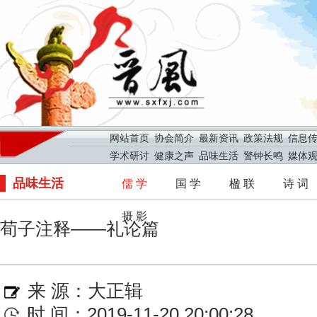
网站首页
协会简介
最新资讯
政策法规
信息
学术研讨
健康之声
品味生活
警钟长鸣
媒体
品味生活
儒 学
国 学
楹 联
诗 词
摄 影
荀子注释——礼论篇
来 源：
大正辑
时 间：2019-11-20 20:00:28