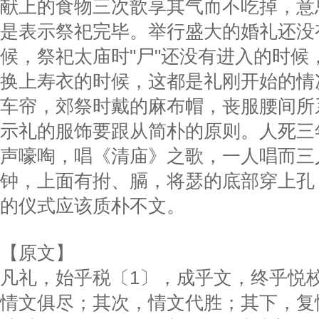
献上的食物三次歆享其气而不吃掉，意
是表示祭祀完毕。举行盛大的婚礼还没
候，祭祀太庙时"尸"还没有进入的时候
换上寿衣的时候，这都是礼刚开始的情
车帘，郊祭时戴的麻布帽，丧服腰间所
示礼的服饰要跟从简朴的原则。人死三
声嚎啕，唱《清庙》之歌，一人唱而三
钟，上面有拊、膈，将瑟的底部穿上孔
的仪式应该质朴不文。
【原文】
凡礼，始乎税〔1〕，成乎文，终乎悦
情文俱尽；其次，情文代胜；其下，复