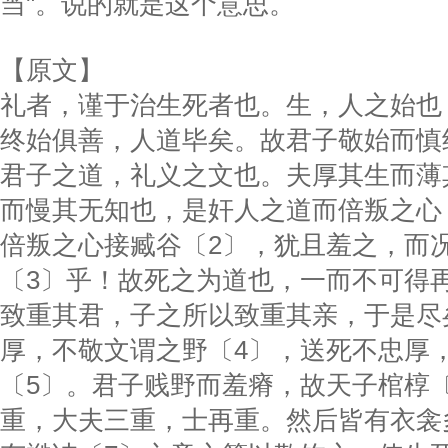
当"。说的就是这个意思。
【原文】
礼者，谨于治生死者也。生，人之始也
终始俱善，人道毕矣。故君子敬始而慎
君子之道，礼义之文也。夫厚其生而薄
而慢其无知也，是奸人之道而倍叛之心
倍叛之心接臧谷〔2〕，犹且羞之，而
〔3〕乎！故死之为道也，一而不可得
致重其君，子之所以致重其亲，于是尽
厚，不敬文谓之野〔4〕，送死不忠厚
〔5〕。君子贱野而羞瘠，故天子棺椁
重，大夫三重，士再重。然后皆有衣衾