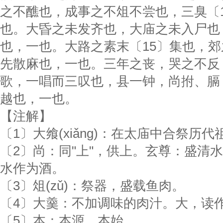
之不醮也，成事之不俎不尝也，三臭〔
也。大昏之未发齐也，大庙之未入尸也
也，一也。大路之素末〔15〕集也，
先散麻也，一也。三年之丧，哭之不反
歌，一唱而三叹也，县一钟，尚拊、膈
越也，一也。
【注解】
〔1〕大飨(xiǎnɡ)：在太庙中合祭历代
〔2〕尚：同"上"，供上。玄尊：盛清
水作为酒。
〔3〕俎(zǔ)：祭器，盛载鱼肉。
〔4〕大羹：不加调味的肉汁。大，读作
〔5〕本：本源，本始。