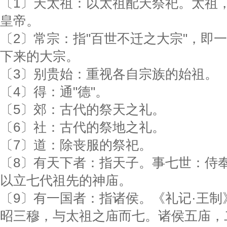
〔1〕天太祖：以太祖配天祭祀。太祖
皇帝。
〔2〕常宗：指"百世不迁之大宗"，即
下来的大宗。
〔3〕别贵始：重视各自宗族的始祖。
〔4〕得：通"德"。
〔5〕郊：古代的祭天之礼。
〔6〕社：古代的祭地之礼。
〔7〕道：除丧服的祭祀。
〔8〕有天下者：指天子。事七世：侍
以立七代祖先的神庙。
〔9〕有一国者：指诸侯。《礼记·王制
昭三穆，与太祖之庙而七。诸侯五庙，