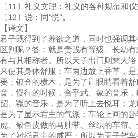
〔11〕礼义文理：礼义的各种规范和仪
〔12〕说：同"悦"。
【译文】
君子既得到了养欲之道，同时也强调其
区别呢？答：就是贵贱有等级、长幼有
有与其相称者。所以天子出门则乘大辂
来使其身体舒服；车两边放上香草，是
要；镀金的横木，是为了让眼睛看着舒
音，慢行的时候，合乎武、象的音乐，
韶、龗的音乐，是为了听上去悦耳；龙
是为了显示君主的气派；车轮上画的卧
虎、鲛鱼皮做的马肚带、丝织的车帘、
为了衬托君主的威严；所以为天子驾车