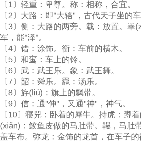
〔1〕轻重：卑尊。称：相称，合宜。
〔2〕大路：即"大辂"，古代天子坐的
〔3〕侧：大路的两旁。载：放置。睪(z
军，能"泽"。
〔4〕错：涂饰。衡：车前的横木。
〔5〕和鸾：车上的铃。
〔6〕武：武王乐。象：武王舞。
〔7〕韶：舜乐。龗：汤乐。
〔8〕斿(liú)：旗上的飘带。
〔9〕信：通"伸"，又通"神"，神气。
〔10〕寝兕：卧着的犀牛。持虎：蹲
(xiǎn)：鲛鱼皮做的马肚带。韅，马
盖车布。弥龙：金饰的龙首，在车子的