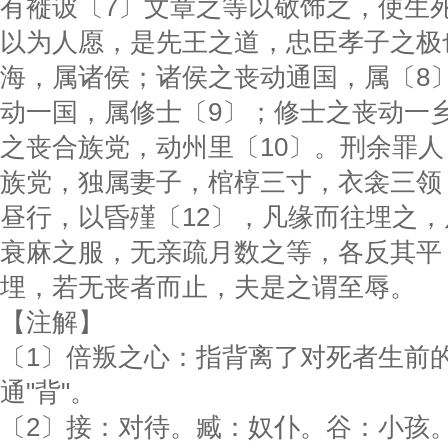
有褷诐〔7〕文章之等以敬饰之，使生
以为人愿，是先王之道，忠臣孝子之极
海，属诸侯；诸侯之丧动通国，属〔8
动一国，属修士〔9〕；修士之丧动一
之丧合族党，动州里〔10〕。刑余罪人
族党，独属妻子，棺椁三寸，衣衾三领
昼行，以昏殣〔12〕，凡缘而往埋之
衰麻之服，无亲疏月数之等，各反其平
埋，若无丧者而止，夫是之谓至辱。
【注解】
〔1〕倍叛之心：指背离了对死者生前
通"背"。
〔2〕接：对待。臧：奴仆。谷：小孩