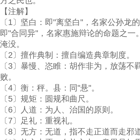
方之民也。
【注解】
〔1〕坚白：即"离坚白"，名家公孙龙
即"合同异"，名家惠施辩论的命题之一
淹没。
〔2〕擅作典制：擅自编造典章制度。
〔3〕暴慢、恣睢：胡作非为，放荡不羁
败。
〔4〕衡：秤。县：同"悬"。
〔5〕规矩：圆规和曲尺。
〔6〕人道：为人、治国的原则。
〔7〕足礼：重视礼。
〔8〕无方：无道，指不走正道而走邪