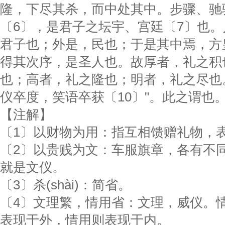
隆，下尽其杀，而中处其中。步骤、驰
〔6〕，是君子之坛宇、宫廷〔7〕也。
君子也；外是，民也；于是其中焉，方
得其次序，是圣人也。故厚者，礼之积
也；高者，礼之隆也；明者，礼之尽也
仪卒度，笑语卒获〔10〕"。此之谓也
【注解】
〔1〕以财物为用：指互相馈赠礼物，
〔2〕以贵贱为文：车服旗章，各有不
就是文仪。
〔3〕杀(shài)：简省。
〔4〕文理繁，情用省：文理，威仪。
表现于外，情用则表现于内。