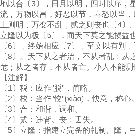
地以合〔3〕，日月以明，四时以序，
流，万物以昌，好恶以节，喜怒以当，
上则明，万变不乱，贰之则丧也〔4〕
立隆以为极〔5〕，而天下莫之能损益
〔6〕，终始相应〔7〕，至文以有别
〔8〕。天下从之者治，不从者乱；从
危；从之者存，不从者亡。小人不能测
【注解】
〔1〕税：应作"脱"，简略。
〔2〕校：当作"恔"(xiào)，快意，称心
〔3〕合：和谐，调和。
〔4〕贰：违背。丧：丢失。
〔5〕立隆：指建立完备的礼制。隆，