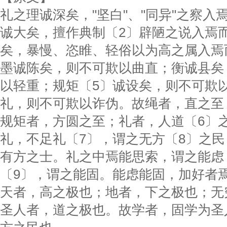
礼之理诚深矣，"坚白"、"同异"之察入
诚大矣，擅作典制〔2〕辟陋之说入焉
矣，暴慢、恣睢、轻俗以为高之属入焉
墨诚陈矣，则不可欺以曲直；衡诚县矣
以轻重；规矩〔5〕诚设矣，则不可欺
礼，则不可欺以诈伪。故绳者，直之至
规矩者，方圆之至；礼者，人道〔6〕
礼，不足礼〔7〕，谓之无方〔8〕之
有方之士。礼之中焉能思索，谓之能虑
〔9〕，谓之能固。能虑能固，加好者
天者，高之极也；地者，下之极也；无
圣人者，道之极也。故学者，固学为圣