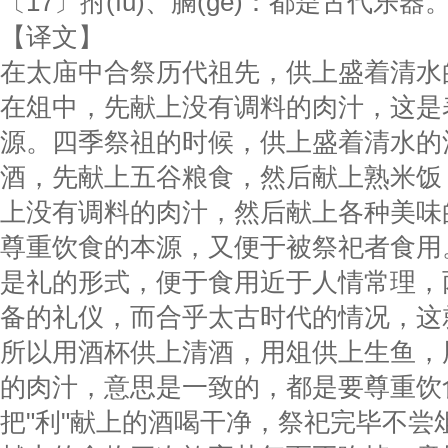
〔17〕拊(fǔ)、膈(ɡé)：都是古代乐器
【译文】
在太庙中合祭历代祖先，供上盛着清水
在俎中，先献上没有调料的肉汁，这是
源。四季祭祖的时候，供上盛着清水的
酒，先献上五谷粮食，然后献上熟米饭
上没有调料的肉汁，然后献上各种美味
尊重饮食的本源，又便于被祭祀者食用
是礼的形式，便于食用近于人情常理，
备的礼仪，而合乎太古时代的情况，这
所以用酒杯供上清酒，用俎供上生鱼，
的肉汁，意思是一致的，都是要尊重饮食
把"利"献上的酒喝干净，祭祀完毕不尝