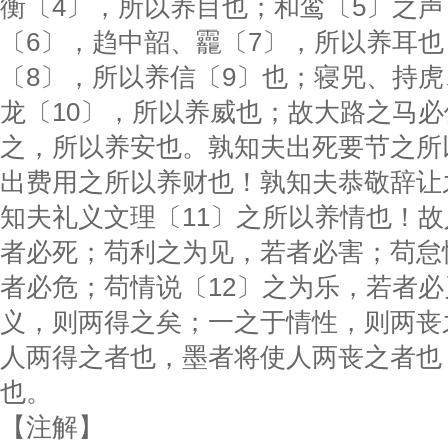
衡〔4〕，所以养目也；和鸾〔5〕之
〔6〕，趋中韶、龗〔7〕，所以养耳
〔8〕，所以养信〔9〕也；寝兕、持
龙〔10〕，所以养威也；故大路之马
之，所以养安也。孰知夫出死要节之所
出费用之所以养财也！孰知夫恭敬辞让
知夫礼义文理〔11〕之所以养情也！
者必死；苟利之为见，若者必害；苟怠
者必危；苟情说〔12〕之为乐，若者
义，则两得之矣；一之于情性，则两丧
人两得之者也，墨者将使人两丧之者也
也。
【注解】