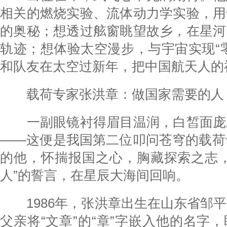
相关的燃烧实验、流体动力学实验，用
的奥秘；想透过舷窗眺望故乡，在星河
轨迹；想体验太空漫步，与宇宙实现“
和队友在太空过新年，把中国航天人的
载荷专家张洪章：做国家需要的人
一副眼镜衬得眉目温润，白皙面庞
——这便是我国第二位叩问苍穹的载荷
的他，怀揣报国之心，胸藏探索之志，
人”的誓言，在星辰大海间回响。
1986年，张洪章出生在山东省邹平
父亲将“文章”的“章”字嵌入他的名字