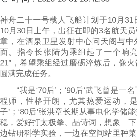
神舟二十一号载人飞船计划于10月31日
10月30日上午，出征在即的3名航天
章，在酒泉卫星发射中心问天阁与中
面。指令长张陆为乘组起了一个响亮
21”，希望乘组经过磨砺淬炼后，像
圆满完成任务。
“我是‘70后’；‘90后’武飞曾是一
程师，性格开朗，尤其热爱运动，是
子’；‘80后’张洪章长期从事电化学储
稳，爱好打太极拳、品诗词，想象一下
边钻研科学实验，一边在空间站里种菜