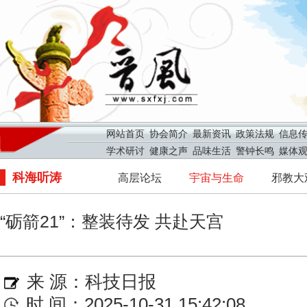
网站首页
协会简介
最新资讯
政策法规
信息
学术研讨
健康之声
品味生活
警钟长鸣
媒体
科海听涛
高层论坛
宇宙与生命
邪教大
“砺箭21”：整装待发 共赴天宫
来 源：
科技日报
时 间：2025-10-31 15:42:08