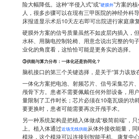
险大幅降低。这种“半侵入式”或“
”方案的
硬膜外
人，很多步骤可以在现有三甲医院的神经外科
床报道显示术后10天左右即可出院进行家庭康
硬膜外方案的信号质量虽然不如皮层内插入，
水杯、用脑电控制轮椅、用意念说出完整的句
业化的角度看，这恰恰可能是更务实的选择。
③
供能与
算力分布
：一体化还是协同化？
脑机接口的第三个关键选择，是关于“算力该放在
一体化方案把电池、射频芯片、信号采集芯片
颅骨下方。患者不需要佩戴任何外部设备，用
量限制了工作时长；芯片必须在10毫瓦级的功
要更换时，患者可能需要再次开颅手术。
另一种系统架构是把植入体做成“极简前端”，
上。植入体通过
从体外接收能量，同
近场无线供能
模块，这个模块可以连接到智能手机、康复中