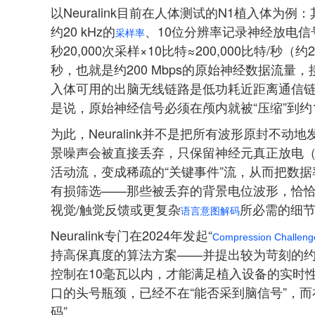
以Neural
ink目前在人体测试的N1植入体为例
约20 kHz的
、10位分辨率记录神经放电
采样率
秒20,000次采样×10比特≈200,000比特/秒（约
秒，也就是约200 Mbps的原始神经数据流
入体可用的出脑无线链路是低功耗近距离通信链路
是说，原始神经信号必须在颅内就被“压缩”到约1
为此，Neural
ink并不是把所有波形原封不动地
景噪声会被直接丢弃，只保留神经元真正放电（s
活动流，变成稀疏的“关键事件”流，从而把数据
有损筛选——那些被丢弃的背景电位波形，恰
视觉/触觉反馈或更复杂
所必需的细
语言意图解码
Neural
ink专门在2024年发起“
Compression Challeng
持高保真度的算法方案——并提出较为苛刻的约
控制在10毫瓦以内，才能满足植入设备的实时
口的头号瓶颈，已经不在“能否采到脑信号”，
码”。