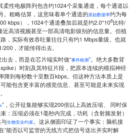
：其柔性电极阵列包含约1024个采集通道，每个通道以
信号。粗略估算，这意味着单个通道的
约为每
原始数据率
200 kbps），1024个通道叠加后就是约2.0*10
比特/
8
量，接近高清视频甚至一部高清电影级别的信息量。但植
，实际有效吞吐量往往只有约1 Mbps量级。也就
/200，才能传得出去。
发出去，而是在芯片端实时做“
”。绝大多数背
事件检测
pike）时刻及其特征片段，把原本连续的模拟神经
率降到每秒数十至数百kbps。但这种方法本质上是
恰可能包含更丰富的感觉信息、甚至可能是未来实现
节。
”，公开征集能够实现200倍以上高效压缩、 同时保
e
束：压缩必须在1毫秒内完成，功耗（含射频发射）
性与
。这从侧面印证了一个事实：脑机接
生物安全约束
而在“能否以可监管的无线方式把信号送出并实时解