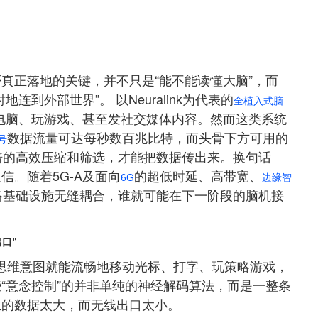
真正落地的关键，并不只是“能不能读懂大脑”，而
到外部世界”。 以Neural
ink为代表的
全植入式脑
电脑、玩游戏、甚至发社交媒体内容。然而这类系统
数据流量可达每秒数百兆比特，而头骨下方可用的
号
倍的高效压缩和筛选，才能把数据传出来。换句话
。随着5G-A及面向
的超低时延、高带宽、
6G
边缘智
络基础设施无缝耦合，谁就可能在下一阶段的脑机接
口”
gh仅凭思维意图就能流畅地移动光标、打字、玩策略游戏，
“意念控制”的并非单纯的神经解码算法，而是一整条
生的数据太大，而无线出口太小。