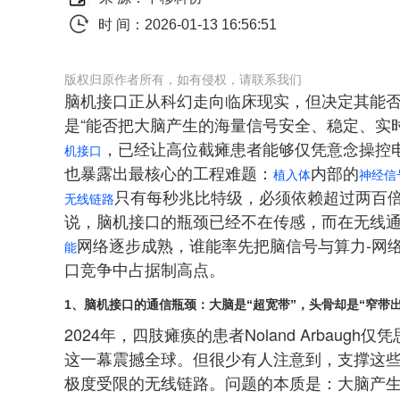
时 间：2026-01-13 16:56:51
版权归原作者所有，如有侵权，请联系我们
脑机接口正从科幻走向临床现实，但决定其能否
是“能否把大脑产生的海量信号安全、稳定、实时地连
，已经让高位截瘫患者能够仅凭意念操控
机接口
也暴露出最核心的工程难题：
内部的
植入体
神经信
只有每秒兆比特级，必须依赖超过两百
无线链路
说，脑机接口的瓶颈已经不在传感，而在无线通信
网络逐步成熟，谁能率先把脑信号与算力-网
能
口竞争中占据制高点。
1、脑机接口的通信瓶颈：大脑是“超宽带”，头骨却是“窄带出
2024年，四肢瘫痪的患者Noland Arbau
这一幕震撼全球。但很少有人注意到，支撑这些
极度受限的无线链路。问题的本质是：大脑产