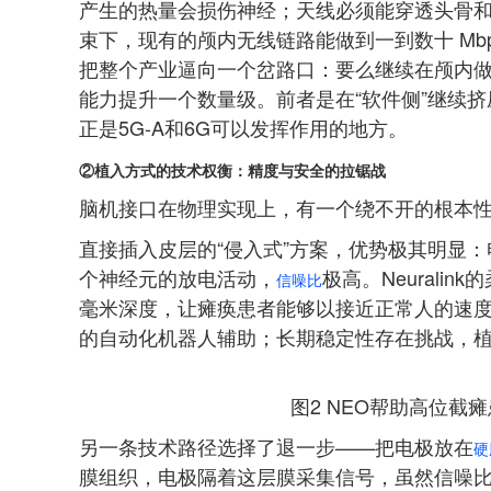
产生的热量会损伤神经；天线必须能穿透头骨
束下，现有的颅内无线链路能做到一到数十 M
把整个产业逼向一个岔路口：要么继续在颅内
能力提升一个数量级。前者是在“软件侧”继续挤
正是5G-A和6G可以发挥作用的地方。
②
植入方式的技术权衡：精度与安全的拉锯战
脑机接口在物理实现上，有一个绕不开的根本
直接插入皮层的“侵入式”方案，优势极其明显
个神经元的放电活动，
极高。Neural
in
信噪比
毫米深度，让瘫痪患者能够以接近正常人的速
的自动化机器人辅助；长期稳定性存在挑战，
图2 NEO帮助高位截
另一条技术路径选择了退一步——把电极放在
硬
膜组织，电极隔着这层膜采集信号，虽然信噪