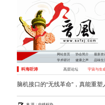
网站首页
协会简介
最新资
学术研讨
健康之声
品味生
科海听涛
高层论坛
宇宙与生
脑机接口的“无线革命”，真能重塑
来 源：
中移科协