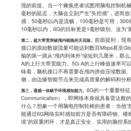
现的前提。当一个瘫痪患者试图用脑电控制机械臂
毫秒的延迟，大脑会立刻产生"失控感"，进而
感，50毫秒以内是流畅，100毫秒是可用，30
10毫秒以内，6G的目标更是1毫秒级别。这为“
前面提到，现有
第二，超大带宽突破颅内链路的天花板。
接口的原始数据流量可能达到数百Mbps甚至Gb
输的第一跳从“颅内到体外”缩短到几厘米，那么
A的上行大带宽能力。5G-A的上行峰值速率可以
味着，脑机接口不再需要在颅内拼命压缩数据
侧，由边缘智能节点来完成高质量的解码和分
6G的一个重要特征是“通感
第三，
通感一体
赋予环境感知能力。
Communication），即网络本身就具备
什么？想象一个用脑电控制轮椅的患者：当他“
能通过6G网络实时感知前方是否有障碍物、楼
境”的双重闭环，才是真正安全、实用的脑控系统