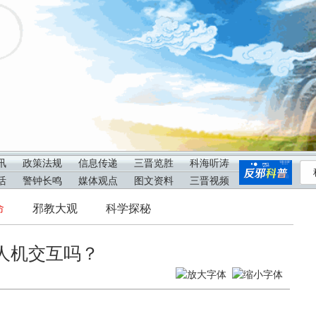
讯
政策法规
信息传递
三晋览胜
科海听涛
活
警钟长鸣
媒体观点
图文资料
三晋视频
命
邪教大观
科学探秘
人机交互吗？