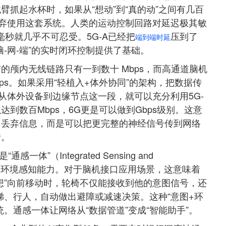
抓起水杯时，如果从“想动”到“真的动”之间有几百
放弃使用这套系统。人类的运动控制回路对延迟极其敏
0毫秒就几乎不可忍受。5G-A已经把
压到了
端到端时延
脑-网-端”的实时闭环控制提供了基础。
的颅内无线链路只有一到数十 Mbps，而高通道脑机
ps。如果采用“轻植入+体外协同”的架构，把数据传
从体外设备到边缘节点这一段，就可以充分利用5G-
达到数百Mbps，6G更是可以做到Gbps级别。这意
、丢弃信息，而是可以把更完整的神经信号传到网络
析。
一体”（Integrated Sensing and
雷达般的环境感知能力。对于脑机接口应用场景，这意味着
想”向前移动时，轮椅不仅能接收到他的意图信号，还
梯、行人，自动做出避障或减速决策。这种“意图+环
。通感一体让网络从“数据管道”变成“智能助手”。