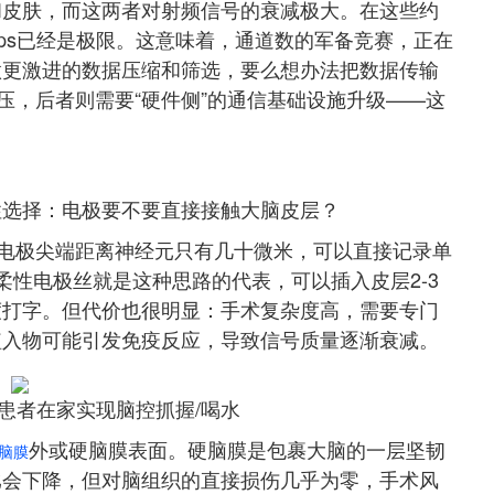
和皮肤，而这两者对射频信号的衰减极大。在这些约
bps已经是极限。这意味着，通道数的军备竞赛，正在
做更激进的数据压缩和筛选，要么想办法把数据传输
压，后者则需要“硬件侧”的通信基础设施升级——这
性选择：电极要不要直接接触大脑皮层？
：电极尖端距离神经元只有几十微米，可以直接记录单
k的柔性电极丝就是这种思路的代表，可以插入皮层2-3
度打字。但代价也很明显：手术复杂度高，需要专门
植入物可能引发免疫反应，导致信号质量逐渐衰减。
瘫患者在家实现脑控抓握/喝水
外或硬脑膜表面。硬脑膜是包裹大脑的一层坚韧
脑膜
比会下降，但对脑组织的直接损伤几乎为零，手术风