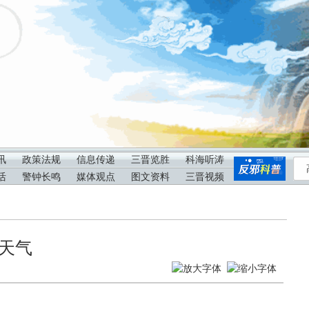
讯
政策法规
信息传递
三晋览胜
科海听涛
活
警钟长鸣
媒体观点
图文资料
三晋视频
雪天气