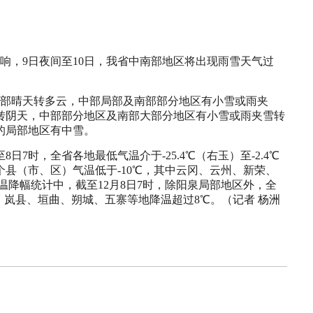
影响，9日夜间至10日，我省中南部地区将出现雨雪天气过
南部晴天转多云，中部局部及南部部分地区有小雪或雨夹
云转阴天，中部部分地区及南部大部分地区有小雪或雨夹雪转
的局部地区有中雪。
日7时，全省各地最低气温介于-25.4℃（右玉）至-2.4℃
个县（市、区）气温低于-10℃，其中云冈、云州、新荣、
气温降幅统计中，截至12月8日7时，除阳泉局部地区外，全
降温，岚县、垣曲、朔城、五寨等地降温超过8℃。（记者 杨洲