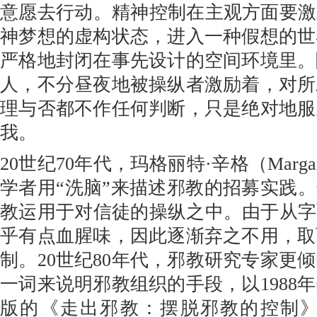
意愿去行动。精神控制在主观方面要激
神梦想的虚构状态，进入一种假想的世
严格地封闭在事先设计的空间环境里。
人，不分昼夜地被操纵者激励着，对所
理与否都不作任何判断，只是绝对地服
我。
20世纪70年代，玛格丽特·辛格（Margare
学者用“洗脑”来描述邪教的招募实践。
教运用于对信徒的操纵之中。由于从字
乎有点血腥味，因此逐渐弃之不用，取
制。20世纪80年代，邪教研究专家更
一词来说明邪教组织的手段，以1988
版的《走出邪教：摆脱邪教的控制》（Comb