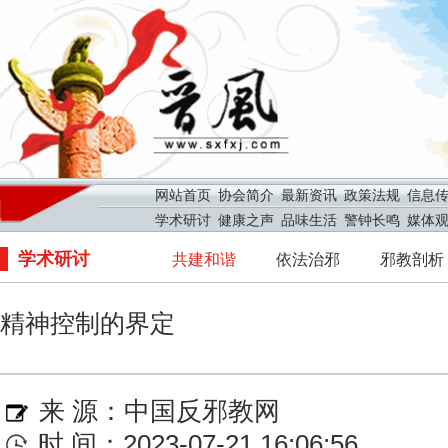
网站首页
协会简介
最新资讯
政策法规
信息
学术研讨
健康之声
品味生活
警钟长鸣
媒体
学术研讨
共建和谐
依法治邪
邪教剖析
精神控制的界定
来 源：
中国反邪教网
时 间：2023-07-21 16:06:56