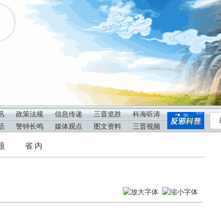
讯
政策法规
信息传递
三晋览胜
科海听涛
活
警钟长鸣
媒体观点
图文资料
三晋视频
题
省 内