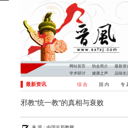
网站首页
协会简介
最新资
学术研讨
健康之声
品味生
最新资讯
综 合
国 内
专 
邪教“统一教”的真相与衰败
来 源：
中国反邪教网