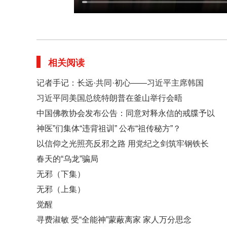
相关阅读
记者手记：长远·共同·初心——习近平主席韩国
习近平同美国总统特朗普在釜山举行会晤
中国佛教协会发布公告：同意对释永信的戒牒予以
神医”们集体“违背祖训” 公布“祖传秘方”？
以信仰之光照亮反邪之路 用党纪之剑筑牢钢铁长
春天的“乌龙”骗局
无邪（下集）
无邪（上集）
觉醒
寻费淑敏 受“全能神”蒙蔽离家 家人万分思念