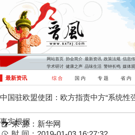
网站首页
协会简介
最新资讯
政策法规
信息
学术研讨
健康之声
品味生活
警钟长鸣
媒体
最新资讯
综 合
国 内
专 题
省 内
中国驻欧盟使团：欧方指责中方“系统性
事实根据
来 源：
新华网
时 间：2019-01-03 16:27:32