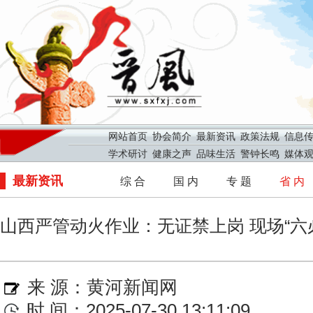
网站首页
协会简介
最新资讯
政策法规
信息
学术研讨
健康之声
品味生活
警钟长鸣
媒体
最新资讯
综 合
国 内
专 题
省 内
山西严管动火作业：无证禁上岗 现场“六
来 源：
黄河新闻网
时 间：2025-07-30 13:11:09