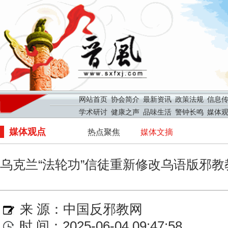
网站首页
协会简介
最新资讯
政策法规
信息
学术研讨
健康之声
品味生活
警钟长鸣
媒体
媒体观点
热点聚焦
媒体文摘
乌克兰“法轮功”信徒重新修改乌语版邪教
来 源：
中国反邪教网
时 间：2025-06-04 09:47:58