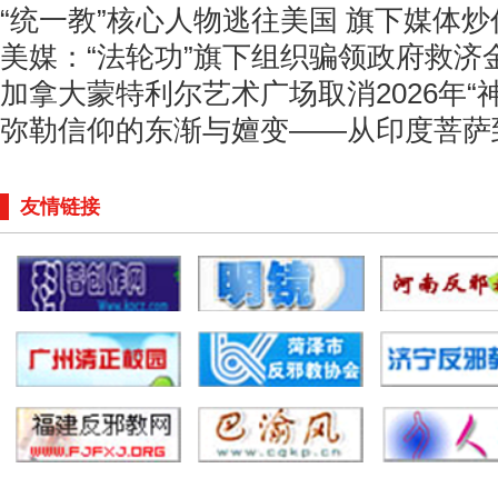
“统一教”核心人物逃往美国 旗下媒体
美媒：“法轮功”旗下组织骗领政府救济
加拿大蒙特利尔艺术广场取消2026年“
弥勒信仰的东渐与嬗变——从印度菩萨
友情链接